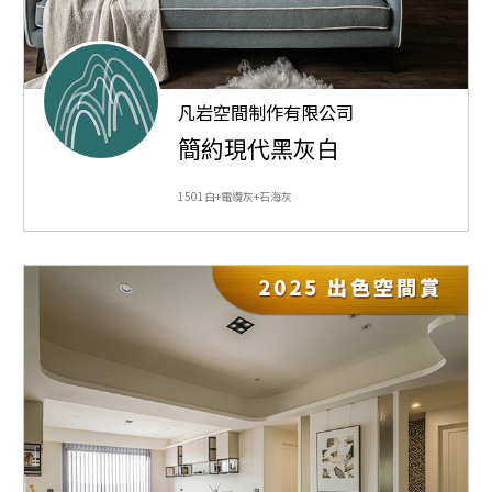
凡岩空間制作有限公司
簡約現代黑灰白
1501白+電纜灰+石海灰