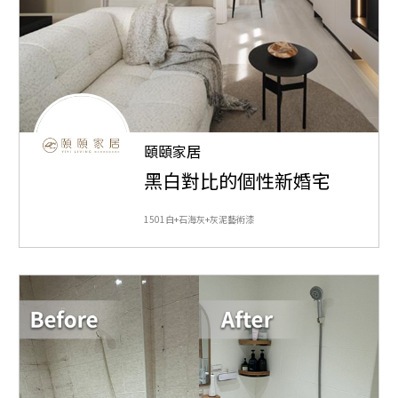
頤頤家居
黑白對比的個性新婚宅
1501白+石海灰+灰泥藝術漆