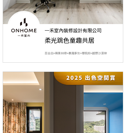
一禾室內裝修設計有限公司
柔光跳色童趣共居
百合白+蘋果林綠+暴風季灰+櫻桃粉+越野沙漠棕