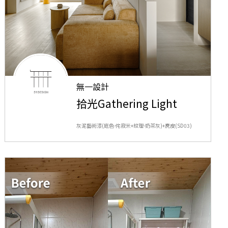
無一設計
拾光Gathering Light
灰泥藝術漆(底色-侘寂米+紋理-奶茶灰)+麂皮(SD03)