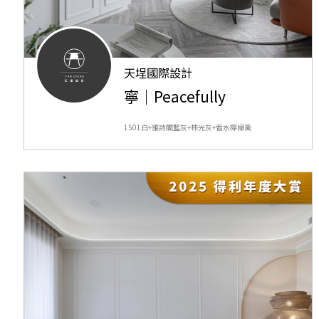
天埕國際設計
寧｜Peacefully
1501白+雅詩閣藍灰+柿光灰+香水檸檬黃