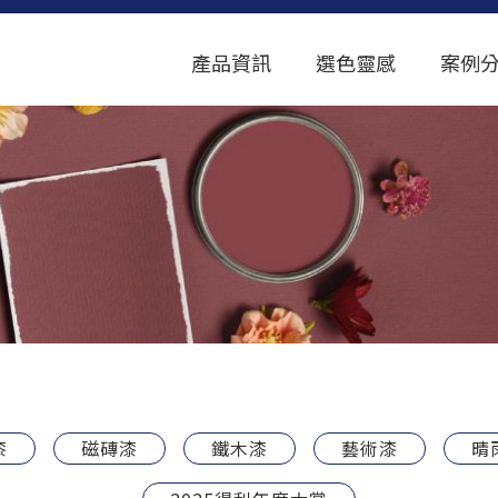
產品資訊
選色靈感
案例
漆
磁磚漆
鐵木漆
藝術漆
晴