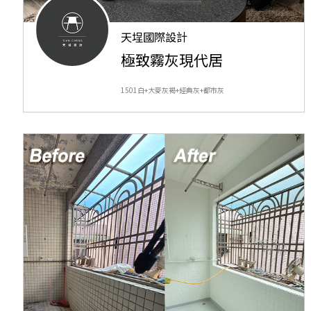
天埕國際設計
極致霧灰現代居
1501白+大麥灰褐+經典灰+都市灰