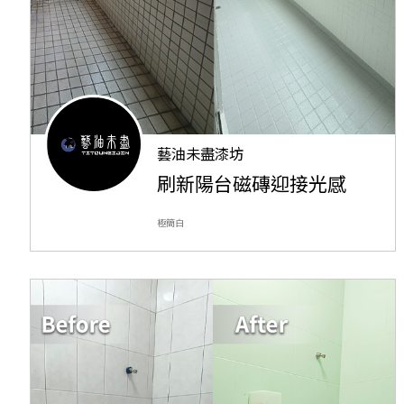
藝油未盡漆坊
刷新陽台磁磚迎接光感
極簡白