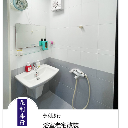
永利漆行
浴室老宅改裝