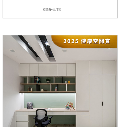
極簡白+迷月灰