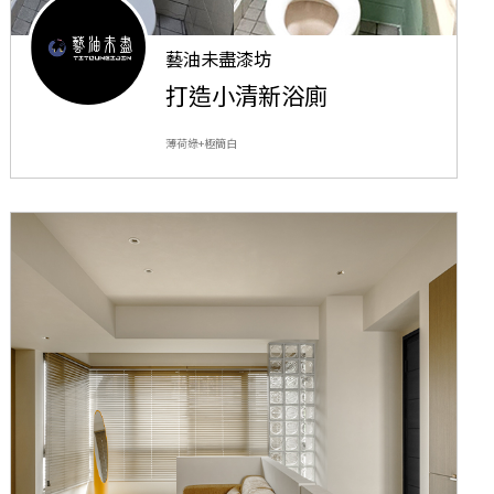
藝油未盡漆坊
打造小清新浴廁
薄荷綠+極簡白