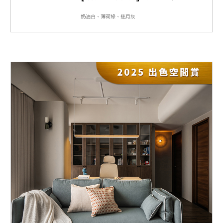
奶油白、薄荷綠、迷月灰