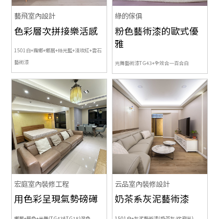
藝飛室內設計
綠的傢俱
色彩層次拼接樂活感
粉色藝術漆的歐式優
雅
1501白+霧鄉+鄉居+絲光藍+淺玫紅+雲石
藝術漆
光舞藝術漆TG43+
全效合一百合白
宏庭室內裝修工程
云品室內裝修設計
用色彩呈現氣勢磅礡
奶茶系灰泥藝術漆
鄉居+藤色+光舞(TG43&TG18)混色
1501白+灰泥藝術漆(奶茶灰/侘寂米)