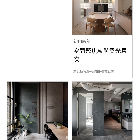
初白設計
空間聚焦灰與柔光層
次
灰泥藝術漆+簡約白+雷諾瓦灰