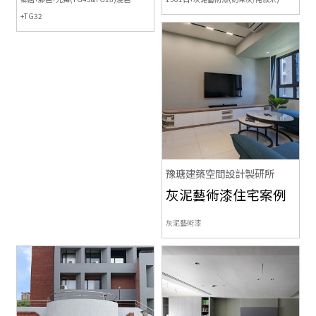
+TG32
豫瑭建築空間設計製研所
灰泥藝術漆住宅案例
灰泥藝術漆