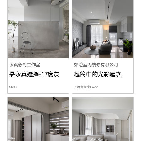
永真急制工作室
郁澄室內裝修有限公司
聶永真選擇-17度灰
極簡中的光影層次
SD04
光舞藝術漆TG22