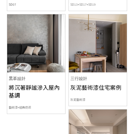
SD07
SD13+SD17+SD19
黑革設計
三行設計
將沉著靜謐滲入屋內
灰泥藝術漆住宅案例
基調
灰泥藝術漆
藝術漆+經典奶茶