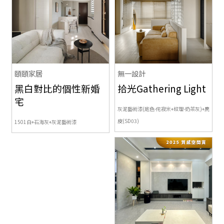
頤頤家居
無一設計
黑白對比的個性新婚
拾光Gathering Light
宅
灰泥藝術漆(底色-侘寂米+紋理-奶茶灰)+麂
皮(SD03)
1501白+石海灰+灰泥藝術漆