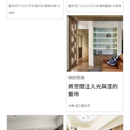
藝術漆(TG46)+冬日漫步白+緬甸灰褐+大
藝術漆(TG03)+1501白+唯美籃紫+卡其綠
地棕
綠的傢俱
將空間注入光與漆的
藝術
光舞+雲石藝術漆