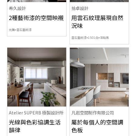
希久設計
拾卓設計
2種藝術漆的空間映襯
用雲石紋理展現自然
況味
光舞+雲石
藝術漆
雲石藝術漆+1501白+深鉛黑
Atelier SUPERB 極製設計所
凡岩空間制作有限公司
光線與色彩協調生活
屬於每個人的空間調
韻律
色板