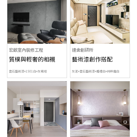
宏畝室內裝修工程
達舍創研所
質樸與輕奢的相襯
藝術漆創作搭配
雲石藝術漆+1501白+灰褐塔
灰泥+雲石藝術漆+婚禮白+純粹霜白