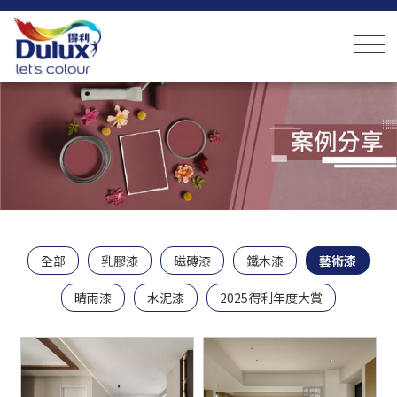
全部
乳膠漆
磁磚漆
鐵木漆
藝術漆
晴雨漆
水泥漆
2025得利年度大賞