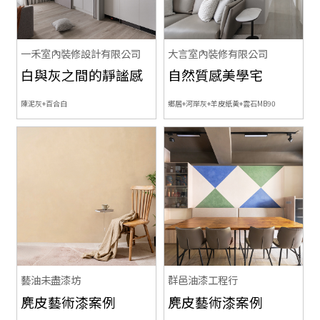
一禾室內裝修設計有限公司
大言室內裝修有限公司
白與灰之間的靜謐感
自然質感美學宅
陳泥灰+百合白
鄉居+河岸灰+羊皮紙黃+雲石MB90
藝油未盡漆坊
群邑油漆工程行
麂皮藝術漆案例
麂皮藝術漆案例