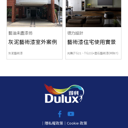
藝油未盡漆坊
德力設計
灰泥藝術漆室外案例
藝術漆住宅使用實景
灰泥
藝術漆
光舞(TG21、TG23)+雲石
藝術漆(MB87)
｜
隱私權政策
｜
Cookie 政策