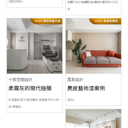
+雲石MB88
光舞TG02+絲綢米白+魅粉+潮汐灰+
1501
白
十質空間設計
黑革設計
柔霧灰的現代極簡
麂皮藝術漆案例
灰泥藝術漆(打底迷霧灰/紋路象牙灰)+
特
SD05
白+寒雉白