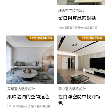
臻美室內裝修設計
留白與質感的對話
特白+雲石藝術漆MB91+灰泥藝術漆
采築室內裝修設計
添心室內裝修設計
柔映溫潤的空間選色
在白淨空間中找到特
色
1501白+幻藕金+秋分白+羊駝白+曙光青