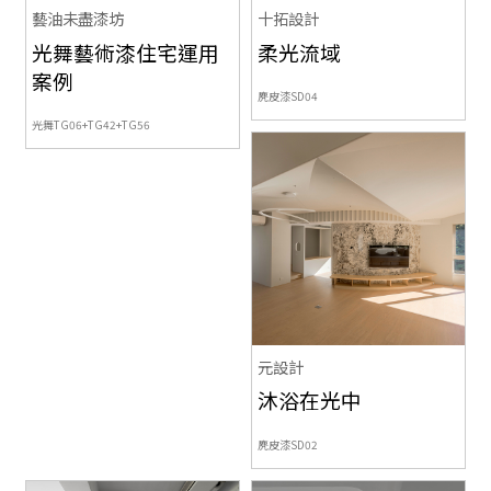
藝油未盡漆坊
十拓設計
光舞藝術漆住宅運用
柔光流域
案例
麂皮漆SD04
光舞TG06+TG42+TG56
元設計
沐浴在光中
麂皮漆SD02