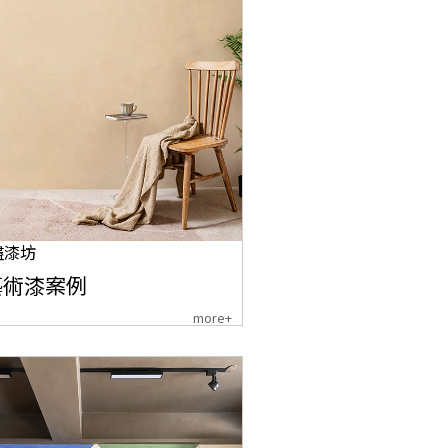
盡漆坊
藝術漆案例
more+