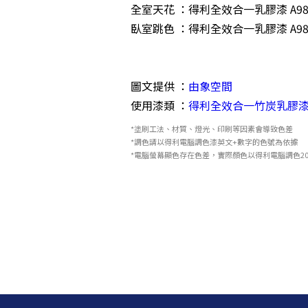
全室天花 ：得利全效合一乳膠漆 A986 
臥室跳色 ：得利全效合一乳膠漆 A986 
圖文提供 ：
由象空間
使用漆類 ：
得利全效合一竹炭乳膠
*塗刷工法、材質、燈光、印刷等因素會導致色差
*調色請以得利電腦調色漆英文+數字的色號為依據
*電腦螢幕顯色存在色差，實際顏色以得利電腦調色20