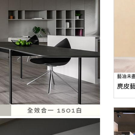
藝油未
麂皮