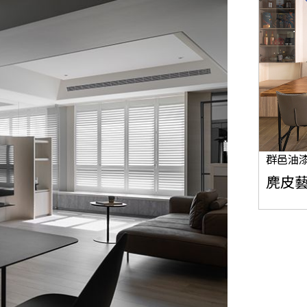
群邑油
麂皮