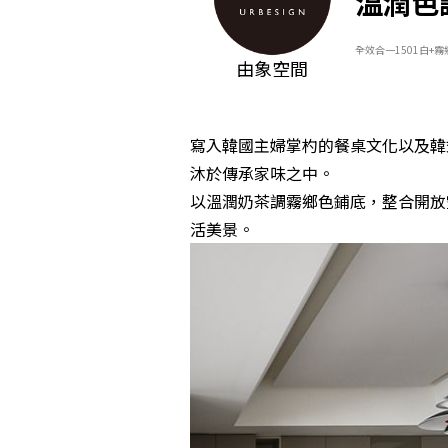
溫潤色
全效合一1501白+霧
由象空間
寫入韓國主婦掌杓的餐桌文化以及韓
沐於傳承家味之中。
以溫潤奶茶調霧鄉色鋪底，整合開放
活美景。