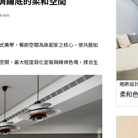
調鋪底的柔和空間
鄉+藤色
式美學，餐廚空間為串起家之核心，使共居如
空間，最大程度弱化室裝與線條色塊，揉合生
皓新設
柔和