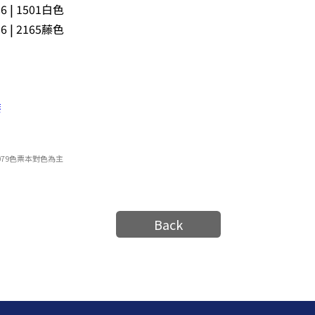
| 1501白色
| 2165藤色
漆
79色票本對色為主
Back