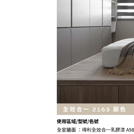
使用區域/型號/色號
全室牆面 ：得利全效合一乳膠漆 A986 