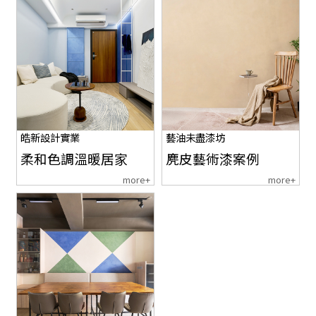
皓新設計實業
藝油未盡漆坊
柔和色調溫暖居家
麂皮藝術漆案例
more+
more+