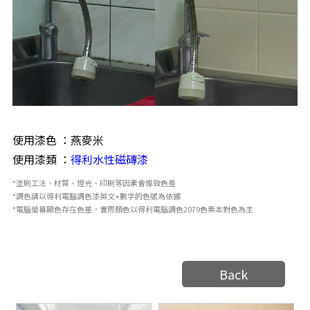
使用漆色 ：燕麥米
使用漆類 ：
得利水性磁磚漆
*塗刷工法、材質、燈光、印刷等因素會導致色差
*調色請以得利電腦調色漆英文+數字的色號為依據
*電腦螢幕顯色存在色差，實際顏色以得利電腦調色2079色票本對色為主
Back