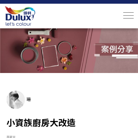
珊
小資族廚房大改造
燕麥米