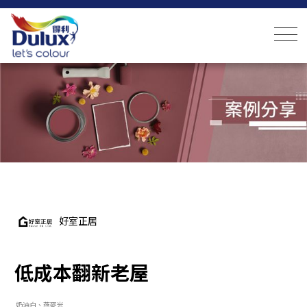
好室正居
低成本翻新老屋
奶油白、燕麥米