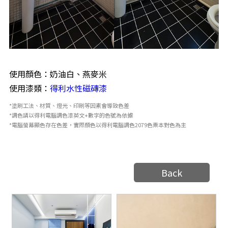
使用顏色：奶油白、燕麥米
使用漆類：
得利水性磁磚漆
*塗刷工法、材質、燈光、印刷等因素會導致色差
*調色請以得利電腦調色漆英文+數字的色號為依據
*電腦螢幕顯色存在色差，實際顏色以得利電腦調色2079色票本對色為主
Back