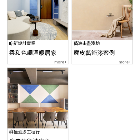
皓新設計實業
藝油未盡漆坊
柔和色調溫暖居家
麂皮藝術漆案例
more+
more+
群邑油漆工程行