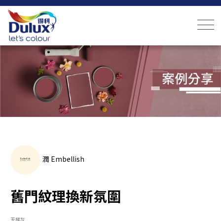
潤 Embellish
舊門紋理換新氛圍
天梯灰