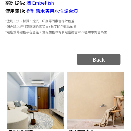
案例提供:
潤 Embellish
使用漆類:
得利
鐵木專用水性調合漆
*塗刷工法、材質、燈光、印刷等因素會導致色差
*調色請以得利電腦調色漆英文+數字的色號為依據
*電腦螢幕顯色存在色差，實際顏色以得利電腦調色2079色票本對色為主
Back