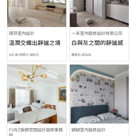
璞菲室內設計
一禾室內裝修設計有限公司
溫潤交織出靜謐之境
白與灰之間的靜謐感
白砂黃+尋寶灰+礦柱灰
陳泥灰+百合白
FUNZ房飾空間設計裝修事務
穎穎室內裝修設計
所