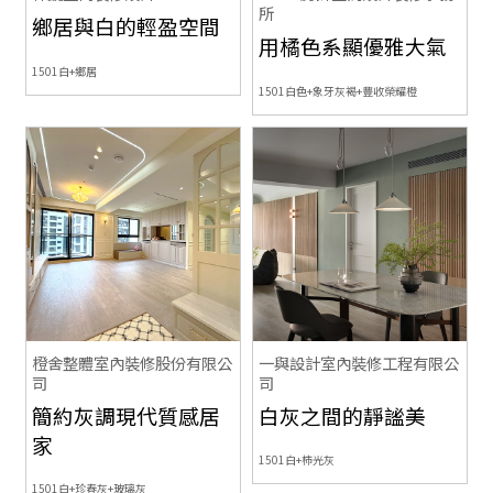
所
鄉居與白的輕盈空間
用橘色系顯優雅大氣
1501白+鄉居
1501白色+象牙灰褐+豐收榮耀橙
橙舍整體室內裝修股份有限公
一與設計室內裝修工程有限公
司
司
簡約灰調現代質感居
白灰之間的靜謐美
家
1501白+柿光灰
1501白+珍春灰+玻璃灰