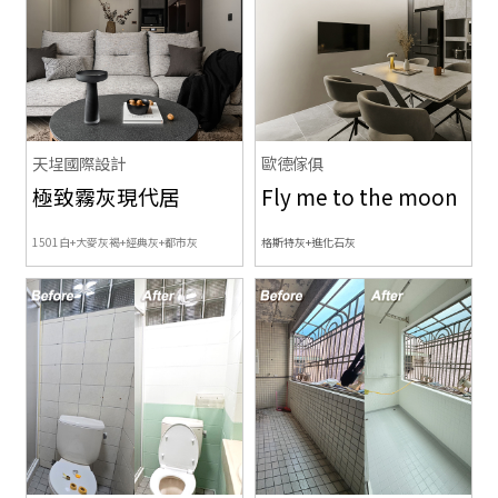
天埕國際設計
歐德傢俱
極致霧灰現代居
Fly me to the moon
1501白+大麥灰褐+經典灰+都市灰
格斯特灰+進化石灰