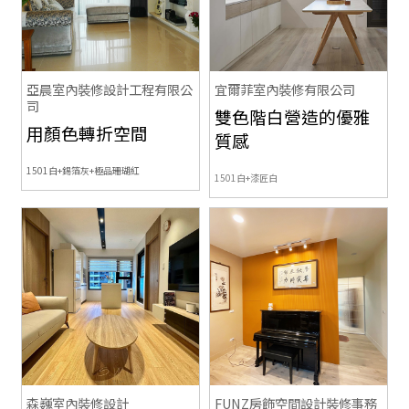
亞晨室內裝修設計工程有限公
宜爾菲室內裝修有限公司
司
雙色階白營造的優雅
用顏色轉折空間
質感
1501白+錫箔灰+極品珊瑚紅
1501白+漆匠白
森巍室內裝修設計
FUNZ房飾空間設計裝修事務