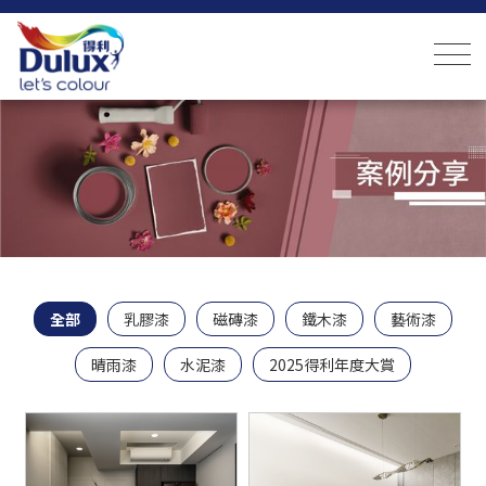
全部
乳膠漆
磁磚漆
鐵木漆
藝術漆
晴雨漆
水泥漆
2025得利年度大賞