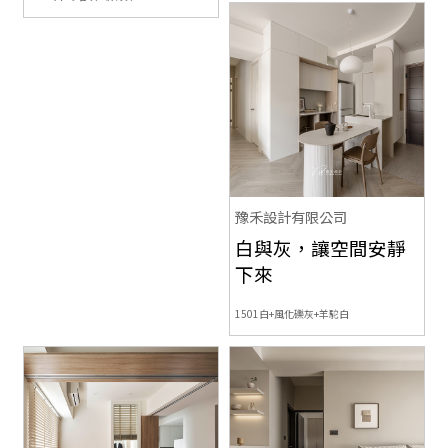
豫禾設計有限公司
白與灰，讓空間安靜
下來
1501白+風化礫灰+羊駝白