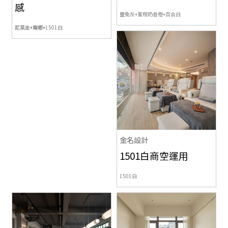
感
靈兔灰+蜜柑奶昔橙+百合白
尼莫金+霧鄉+
1501白
金名設計
1501白商空運用
1501白