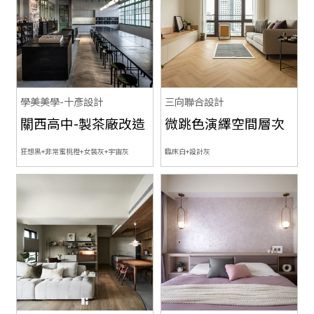
學美美學-十彥設計
三向聯合設計
關西高中-製茶廠改造
微跳色演繹空間層次
狂想黑+非常蜜桃橙+女裝灰+宇宙灰
臨床白+設計灰