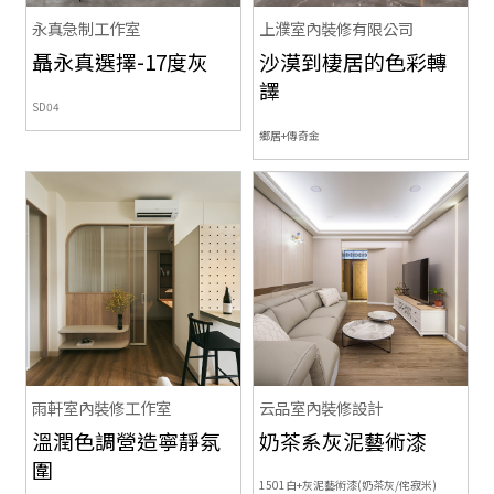
永真急制工作室
上濮室內裝修有限公司
聶永真選擇-17度灰
沙漠到棲居的色彩轉
譯
SD04
鄉居+傳奇金
雨軒室內裝修工作室
云品室內裝修設計
溫潤色調營造寧靜氛
奶茶系灰泥藝術漆
圍
1501白+灰泥藝術漆(奶茶灰/侘寂米)