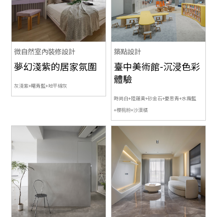
微自然室內裝修設計
築點設計
夢幻淺紫的居家氛圍
臺中美術館-沉浸色彩
體驗
灰淺紫+曙青藍+地平線灰
時尚白+陸蓮黃+砂金石+憂思青+水霧藍
+櫻桃粉+沙漠橘