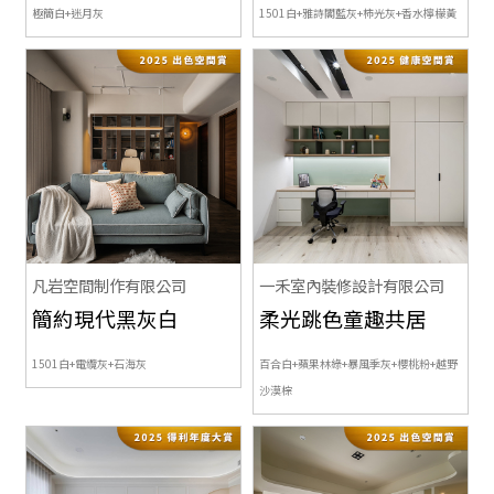
極簡白+迷月灰
1501白+雅詩閣藍灰+柿光灰+香水檸檬黃
凡岩空間制作有限公司
一禾室內裝修設計有限公司
簡約現代黑灰白
柔光跳色童趣共居
1501白+電纜灰+石海灰
百合白+蘋果林綠+暴風季灰+櫻桃粉+越野
沙漠棕