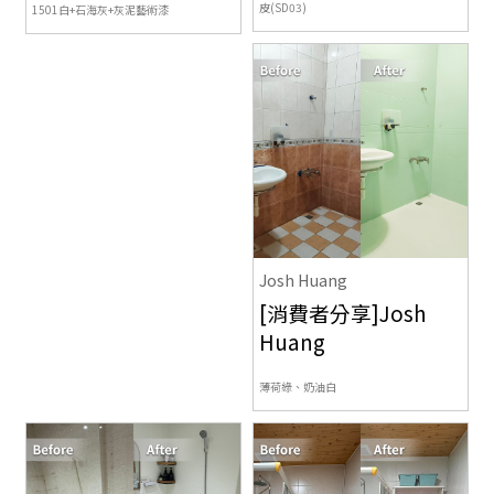
皮(SD03)
1501白+石海灰+灰泥藝術漆
Josh Huang
[消費者分享]Josh
Huang
薄荷綠、奶油白