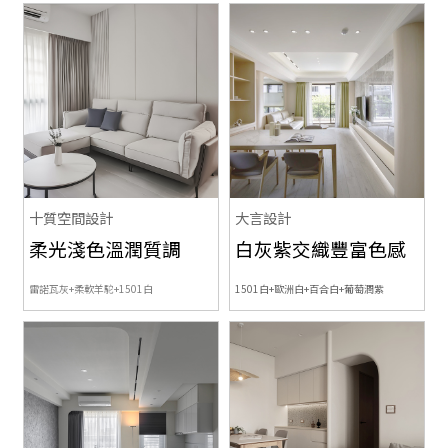
十質空間設計
大言設計
柔光淺色溫潤質調
白灰紫交織豐富色感
雷諾瓦灰+柔軟羊駝+1501白
1501白+歐洲白+百合白+葡萄潤紫