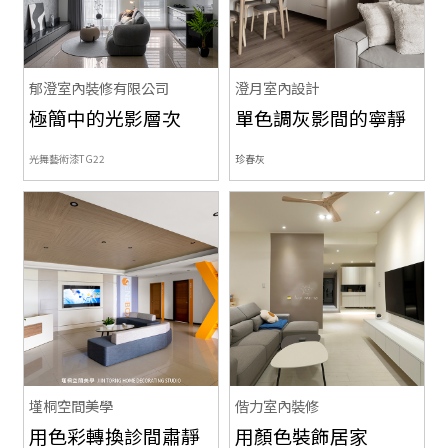
郁澄室內裝修有限公司
澄月室內設計
極簡中的光影層次
單色調灰影間的寧靜
光舞藝術漆TG22
珍春灰
墐桐空間美學
偕力室內裝修
用色彩轉換診間肅靜
用顏色裝飾居家