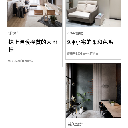
矩設計
小宅實驗
抹上溫暖樸質的大地
9坪小宅的柔和色系
棕
健康居1501白+木管樂白
986-玫瑰白+大地棕
希久設計