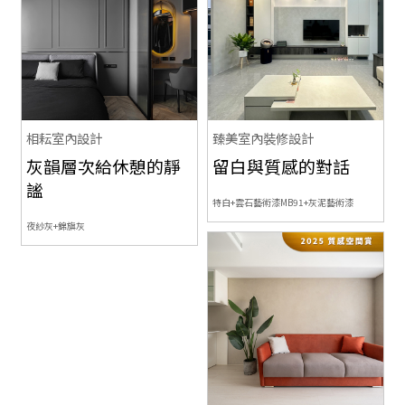
相耘室內設計
臻美室內裝修設計
灰韻層次給休憩的靜
留白與質感的對話
謐
特白+雲石藝術漆MB91+灰泥藝術漆
夜紗灰+錦旗灰