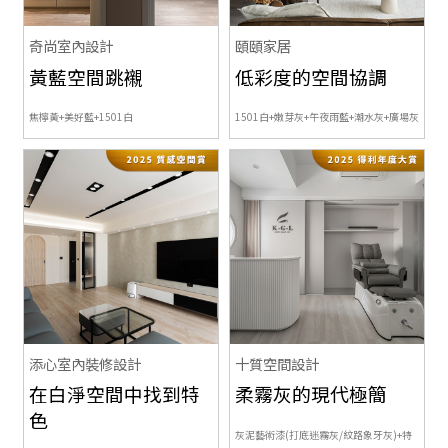
奇尚室內設計
頤頤家居
黃藍空間跳襯
低彩度的空間協調
焦檸黃+美好藍+1501白
1501白+嫩芽灰+午夜雨藍+潮水灰+廣場灰
添心室內裝修設計
十質空間設計
在白淨空間中找到特
柔霧灰的現代極簡
色
灰泥藝術漆(打底迷霧灰/紋路象牙灰)+
特