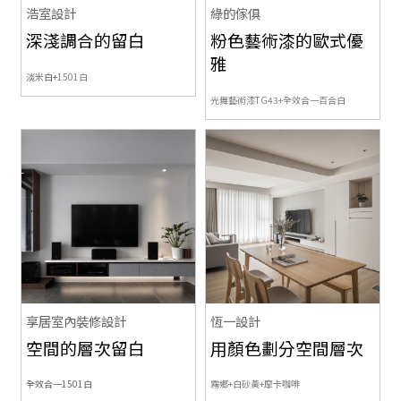
浩室設計
綠的傢俱
深淺調合的留白
粉色藝術漆的歐式優
雅
淡米白+
1501白
光舞藝術漆TG43+
全效合一百合白
享居室內裝修設計
恆一設計
空間的層次留白
用顏色劃分空間層次
全效合一1501白
霧鄉+白砂黃+摩卡咖啡