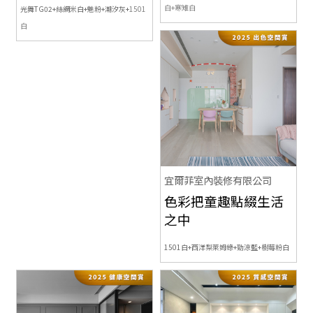
白+寒雉白
光舞TG02+絲綢米白+魅粉+潮汐灰+
1501
白
宜爾菲室內裝修有限公司
色彩把童趣點綴生活
之中
1501白+西洋梨萊姆綠+勁涼藍+樹莓粉白