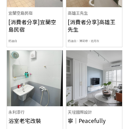
宜蘭空島民宿
高雄王先生
[消費者分享]宜蘭空
[消費者分享]高雄王
島民宿
先生
奶油白
奶油白、薄荷綠、迷月灰
永利漆行
天埕國際設計
浴室老宅改裝
寧｜Peacefully