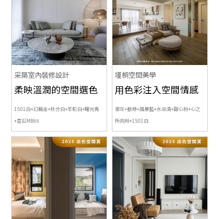
采築室內裝修設計
墐桐空間美學
柔映溫潤的空間選色
用色彩注入空間情感
1501白+幻藕金+秋分白+羊駝白+曙光青
豪灰+獸綠+風暴藍+水染清+甜心粉+心之
+雲石MB88
所向粉+
1501白