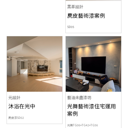
黑革設計
麂皮藝術漆案例
SD05
元設計
藝油未盡漆坊
沐浴在光中
光舞藝術漆住宅運用
案例
麂皮漆SD02
光舞TG06+TG42+TG56