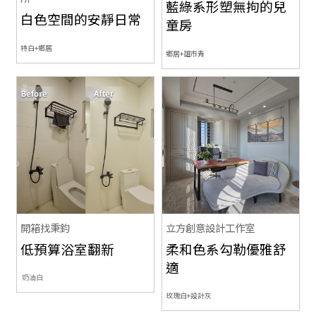
藍綠系形塑無拘的兒
白色空間的安靜日常
童房
特白+鄉居
鄉居+雄市青
開箱找秉鈞
立方創意設計工作室
低預算浴室翻新
柔和色系勾勒優雅舒
適
奶油白
玫瑰白+設計灰