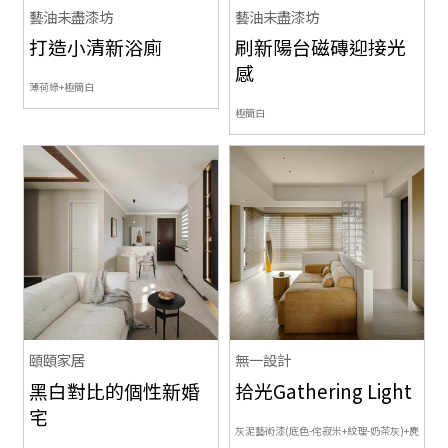
藝油未盡漆坊
藝油未盡漆坊
打造小清新浴廁
刷新陽台磁磚迎接光
感
薄荷綠+極簡白
極簡白
頤頤家居
無一設計
黑白對比的個性新婚
拾光Gathering Light
宅
灰泥藝術漆(底色-侘寂米+紋理-奶茶灰)+麂