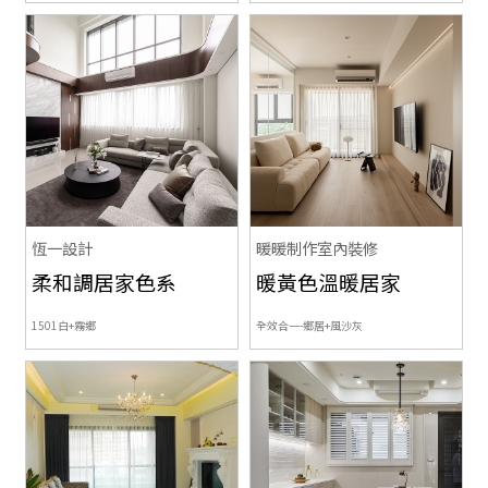
恆一設計
暖暖制作室內裝修
柔和調居家色系
暖黃色溫暖居家
1501白+
霧鄉
全效合一-鄉居+風沙灰