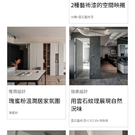
2種藝術漆的空間映襯
光舞+雲石
藝術漆
惟齊設計
拾卓設計
瑰蜜粉溫潤居家氛圍
用雲石紋理展現自然
況味
瑰蜜粉
雲石藝術漆+1501白+深鉛黑