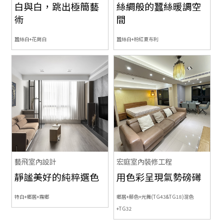
白與白，跳出極簡藝
絲綢般的蠶絲暖調空
術
間
蠶絲白+花崗白
蠶絲白+粉紅夏布利
藝飛室內設計
宏庭室內裝修工程
靜謐美好的純粹選色
用色彩呈現氣勢磅礡
特白+鄉居+霧鄉
鄉居+藤色+光舞(TG43&TG18)混色
+TG32