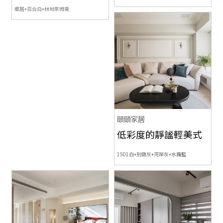
鄉居+百合白+林地萊姆黃
頤頤家居
低彩度的靜謐輕美式
1501白+別緻灰+河岸灰+水霧藍