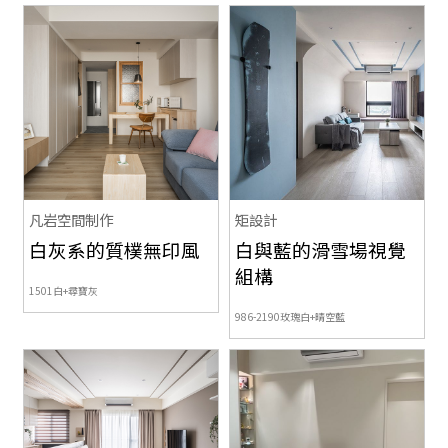
凡岩空間制作
矩設計
白灰系的質樸無印風
白與藍的滑雪場視覺
組構
1501白+尋寶灰
986-2190玫瑰白+晴空藍