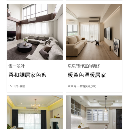
恆一設計
暖暖制作室內裝修
柔和調居家色系
暖黃色溫暖居家
1501白+
霧鄉
全效合一-鄉居+風沙灰