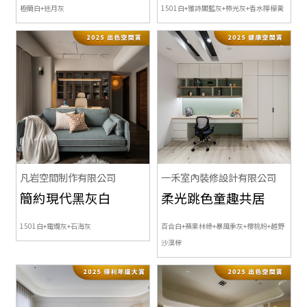
極簡白+迷月灰
1501白+雅詩閣藍灰+柿光灰+香水檸檬黃
凡岩空間制作有限公司
一禾室內裝修設計有限公司
簡約現代黑灰白
柔光跳色童趣共居
1501白+電纜灰+石海灰
百合白+蘋果林綠+暴風季灰+櫻桃粉+越野
沙漠棕