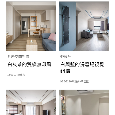
凡岩空間制作
矩設計
白灰系的質樸無印風
白與藍的滑雪場視覺
組構
1501白+尋寶灰
986-2190玫瑰白+晴空藍