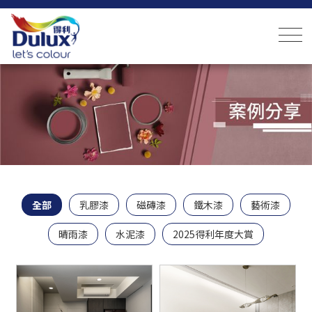
全部
乳膠漆
磁磚漆
鐵木漆
藝術漆
晴雨漆
水泥漆
2025得利年度大賞