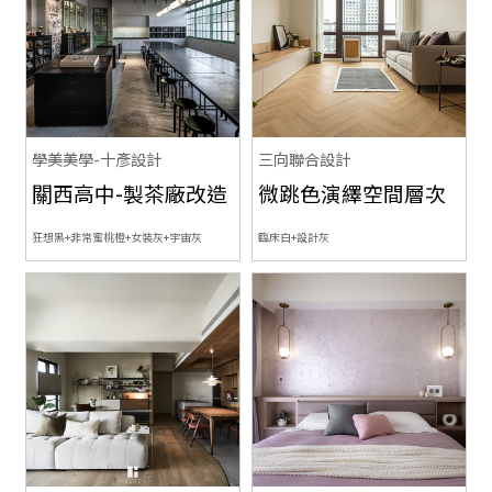
學美美學-十彥設計
三向聯合設計
關西高中-製茶廠改造
微跳色演繹空間層次
狂想黑+非常蜜桃橙+女裝灰+宇宙灰
臨床白+設計灰