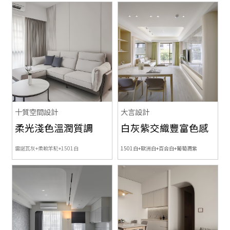
十質空間設計
大言設計
柔光淺色溫潤質調
白灰紫交織豐富色感
雷諾瓦灰+柔軟羊駝+1501白
1501白+歐洲白+百合白+葡萄潤紫