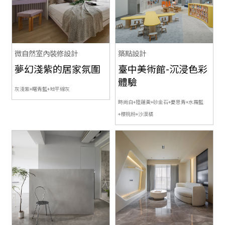
微自然室內裝修設計
築點設計
夢幻淺紫的居家氛圍
臺中美術館-沉浸色彩
體驗
灰淺紫+曙青藍+地平線灰
時尚白+陸蓮黃+砂金石+憂思青+水霧藍
+櫻桃粉+沙漠橘