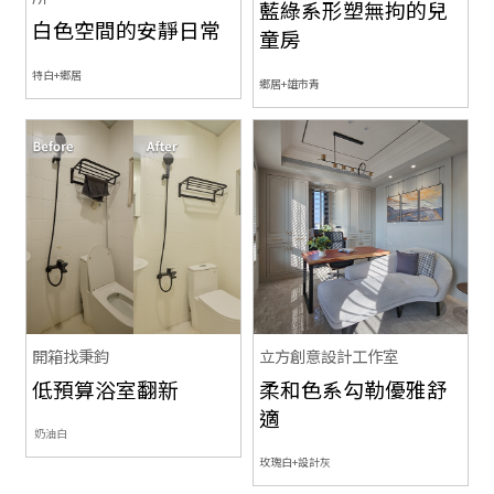
藍綠系形塑無拘的兒
白色空間的安靜日常
童房
特白+鄉居
鄉居+雄市青
開箱找秉鈞
立方創意設計工作室
低預算浴室翻新
柔和色系勾勒優雅舒
適
奶油白
玫瑰白+設計灰