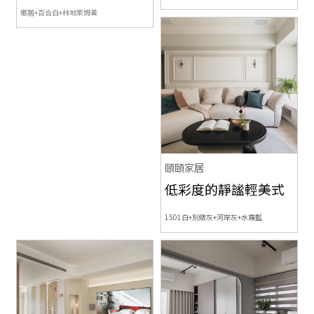
鄉居+百合白+林地萊姆黃
頤頤家居
低彩度的靜謐輕美式
1501白+別緻灰+河岸灰+水霧藍