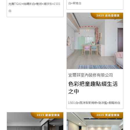
白+寒雉白
光舞TG02+絲綢米白+魅粉+潮汐灰+
1501
白
宜爾菲室內裝修有限公司
色彩把童趣點綴生活
之中
1501白+西洋梨萊姆綠+勁涼藍+樹莓粉白