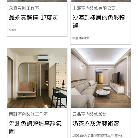
永真急制工作室
上濮室內裝修有限公司
聶永真選擇-17度灰
沙漠到棲居的色彩轉
譯
SD04
鄉居+傳奇金
雨軒室內裝修工作室
云品室內裝修設計
溫潤色調營造寧靜氛
奶茶系灰泥藝術漆
圍
1501白+灰泥藝術漆(奶茶灰/侘寂米)