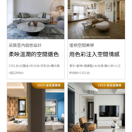
采築室內裝修設計
墐桐空間美學
柔映溫潤的空間選色
用色彩注入空間情感
1501白+幻藕金+秋分白+羊駝白+曙光青
豪灰+獸綠+風暴藍+水染清+甜心粉+心之
+雲石MB88
所向粉+
1501白