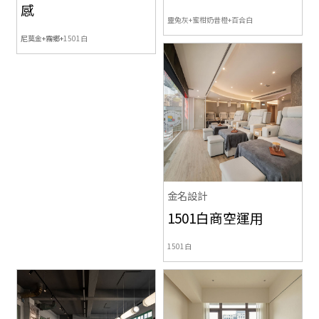
感
靈兔灰+蜜柑奶昔橙+百合白
尼莫金+霧鄉+
1501白
金名設計
1501白商空運用
1501白