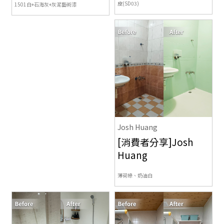
皮(SD03)
1501白+石海灰+灰泥藝術漆
Josh Huang
[消費者分享]Josh
Huang
薄荷綠、奶油白