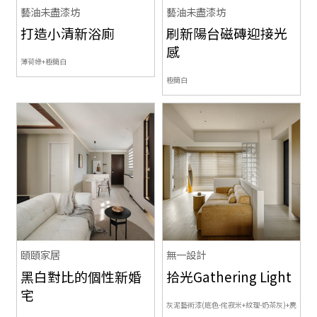
藝油未盡漆坊
藝油未盡漆坊
打造小清新浴廁
刷新陽台磁磚迎接光
感
薄荷綠+極簡白
極簡白
頤頤家居
無一設計
黑白對比的個性新婚
拾光Gathering Light
宅
灰泥藝術漆(底色-侘寂米+紋理-奶茶灰)+麂