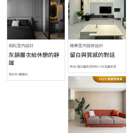
相耘室內設計
臻美室內裝修設計
灰韻層次給休憩的靜
留白與質感的對話
謐
特白+雲石藝術漆MB91+灰泥藝術漆
夜紗灰+錦旗灰