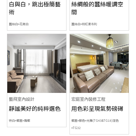
白與白，跳出極簡藝
絲綢般的蠶絲暖調空
術
間
蠶絲白+花崗白
蠶絲白+粉紅夏布利
藝飛室內設計
宏庭室內裝修工程
靜謐美好的純粹選色
用色彩呈現氣勢磅礡
特白+鄉居+霧鄉
鄉居+藤色+光舞(TG43&TG18)混色
+TG32