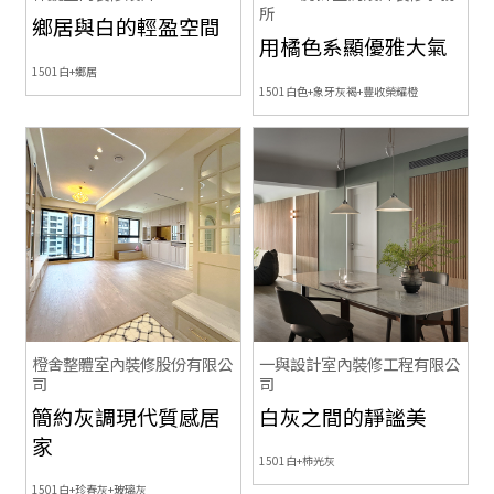
所
鄉居與白的輕盈空間
用橘色系顯優雅大氣
1501白+鄉居
1501白色+象牙灰褐+豐收榮耀橙
橙舍整體室內裝修股份有限公
一與設計室內裝修工程有限公
司
司
簡約灰調現代質感居
白灰之間的靜謐美
家
1501白+柿光灰
1501白+珍春灰+玻璃灰