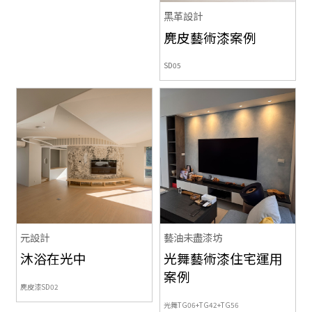
黑革設計
麂皮藝術漆案例
SD05
元設計
藝油未盡漆坊
沐浴在光中
光舞藝術漆住宅運用
案例
麂皮漆SD02
光舞TG06+TG42+TG56