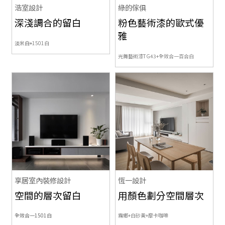
浩室設計
綠的傢俱
深淺調合的留白
粉色藝術漆的歐式優
雅
淡米白+
1501白
光舞藝術漆TG43+
全效合一百合白
享居室內裝修設計
恆一設計
空間的層次留白
用顏色劃分空間層次
全效合一1501白
霧鄉+白砂黃+摩卡咖啡