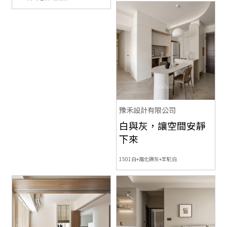
豫禾設計有限公司
白與灰，讓空間安靜
下來
1501白+風化礫灰+羊駝白