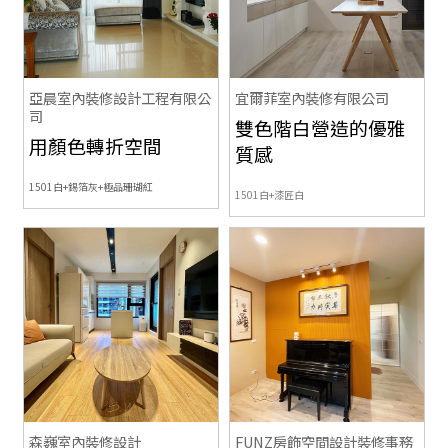
亞晨室內裝修設計工程有限公
宜爾菲室內裝修有限公司
司
雙色階白營造的優雅
用顏色轉折空間
質感
1501白+錫箔灰+極品珊瑚紅
1501白+漆匠白
森巍室內裝修設計
FUNZ房飾空間設計裝修事務