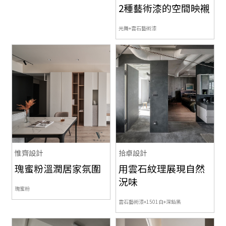
2種藝術漆的空間映襯
光舞+雲石
藝術漆
惟齊設計
拾卓設計
瑰蜜粉溫潤居家氛圍
用雲石紋理展現自然
況味
瑰蜜粉
雲石藝術漆+1501白+深鉛黑