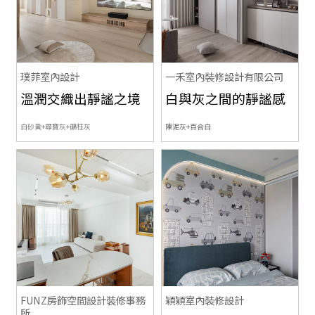
璞菲室內設計
一禾室內裝修設計有限公司
溫潤交織出靜謐之境
白與灰之間的靜謐感
白砂黃+尋寶灰+礦柱灰
陳泥灰+百合白
FUNZ房飾空間設計裝修事務
穎穎室內裝修設計
所