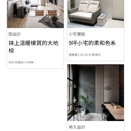
矩設計
小宅實驗
抹上溫暖樸質的大地
9坪小宅的柔和色系
棕
健康居1501白+木管樂白
986-玫瑰白+大地棕
希久設計