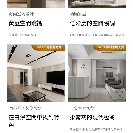
奇尚室內設計
頤頤家居
黃藍空間跳襯
低彩度的空間協調
焦檸黃+美好藍+1501白
1501白+嫩芽灰+午夜雨藍+潮水灰+廣場灰
添心室內裝修設計
十質空間設計
在白淨空間中找到特
柔霧灰的現代極簡
色
灰泥藝術漆(打底迷霧灰/紋路象牙灰)+
特