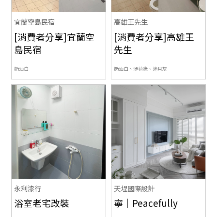
宜蘭空島民宿
高雄王先生
[消費者分享]宜蘭空
[消費者分享]高雄王
島民宿
先生
奶油白
奶油白、薄荷綠、迷月灰
永利漆行
天埕國際設計
浴室老宅改裝
寧｜Peacefully