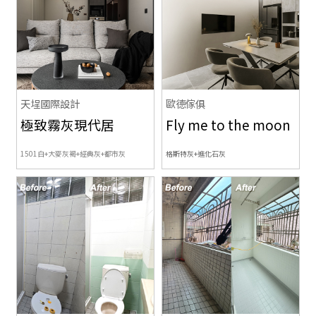
天埕國際設計
歐德傢俱
極致霧灰現代居
Fly me to the moon
1501白+大麥灰褐+經典灰+都市灰
格斯特灰+進化石灰