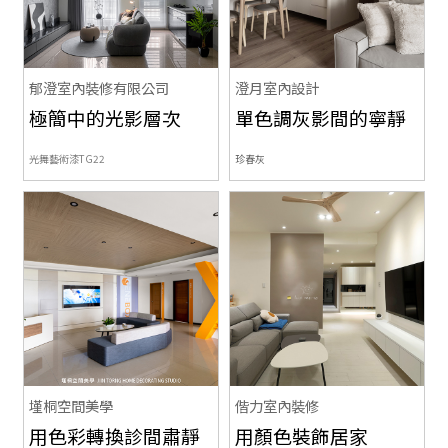
郁澄室內裝修有限公司
澄月室內設計
極簡中的光影層次
單色調灰影間的寧靜
光舞藝術漆TG22
珍春灰
墐桐空間美學
偕力室內裝修
用色彩轉換診間肅靜
用顏色裝飾居家