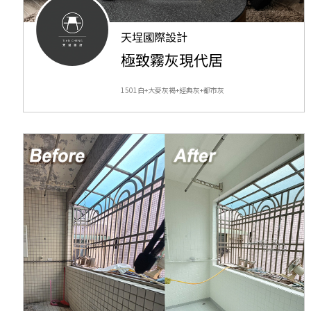
天埕國際設計
極致霧灰現代居
1501白+大麥灰褐+經典灰+都市灰