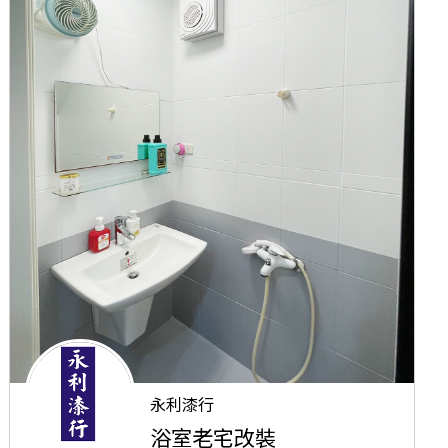
永利漆行
浴室老宅改裝