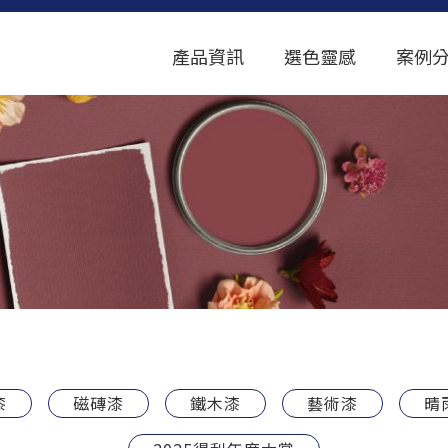
產品資訊
選色靈感
案例
漆
磁磚漆
鐵木漆
藝術漆
晴