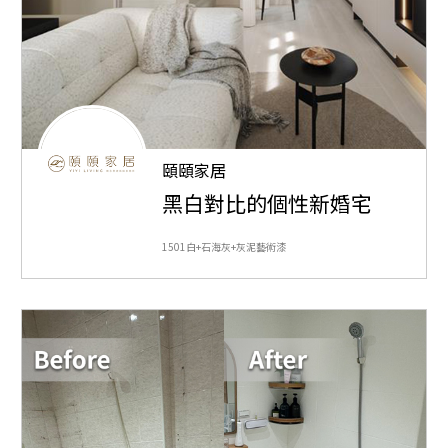
頤頤家居
黑白對比的個性新婚宅
1501白+石海灰+灰泥藝術漆