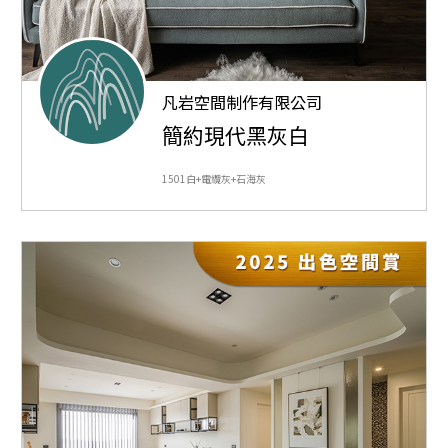
凡岩空間制作有限公司
簡約現代黑灰白
1501白+電纜灰+石海灰