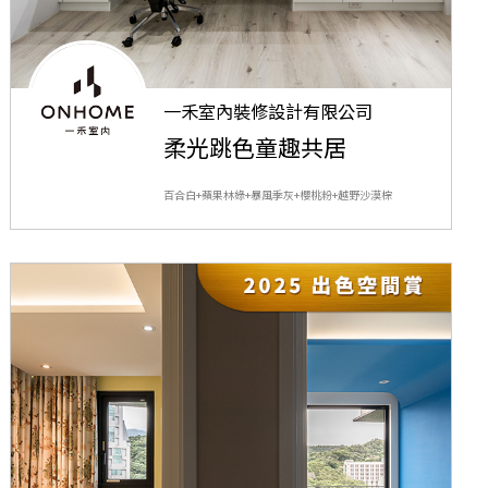
一禾室內裝修設計有限公司
柔光跳色童趣共居
百合白+蘋果林綠+暴風季灰+櫻桃粉+越野沙漠棕