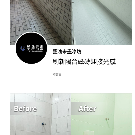
藝油未盡漆坊
刷新陽台磁磚迎接光感
極簡白