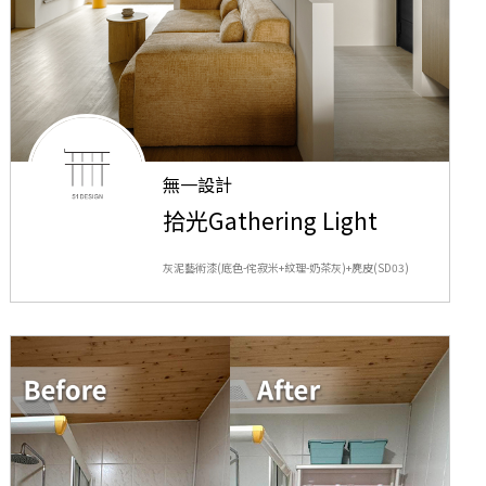
無一設計
拾光Gathering Light
灰泥藝術漆(底色-侘寂米+紋理-奶茶灰)+麂皮(SD03)