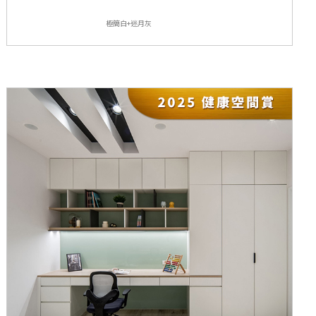
極簡白+迷月灰