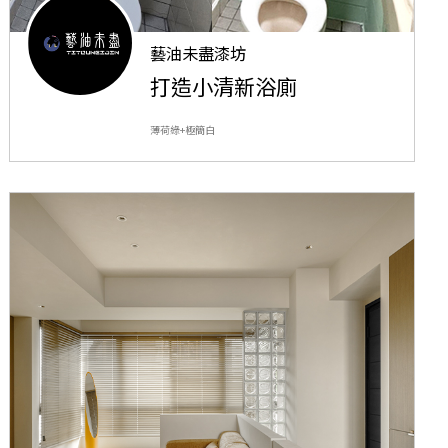
藝油未盡漆坊
打造小清新浴廁
薄荷綠+極簡白