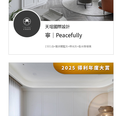
天埕國際設計
寧｜Peacefully
1501白+雅詩閣藍灰+柿光灰+香水檸檬黃