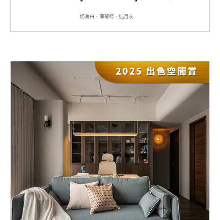
奶油白、薄荷綠、迷月灰