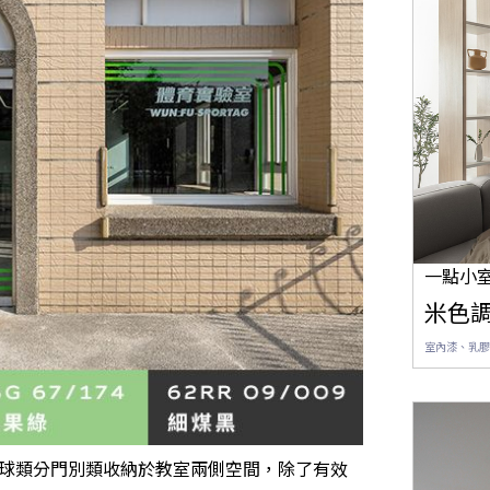
一點小
米色
室內漆、乳膠
球類分門別類收納於教室兩側空間，除了有效