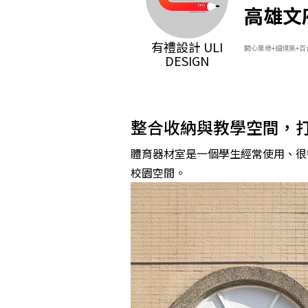
高雄文
有禮設計 ULI
開心果綠+細煤黑+百
DESIGN
整合收納與教學空間，
體育器材室是一個學生經常使用、很
校園空間。