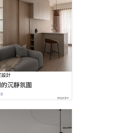
室設計
調的沉靜氛圍
漆
more+