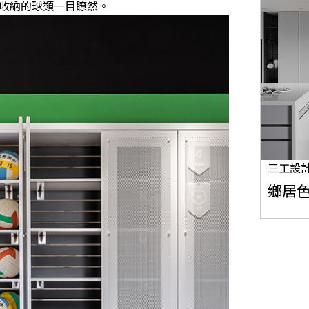
收納的球類一目瞭然。
三工設
鄉居