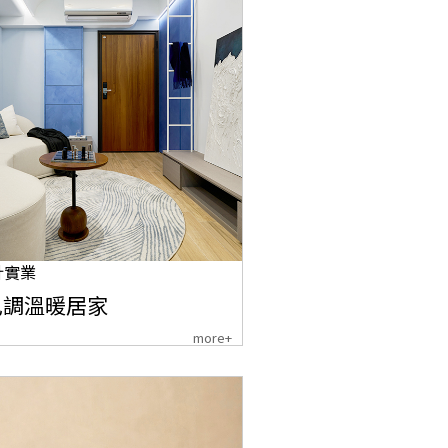
計實業
色調溫暖居家
more+