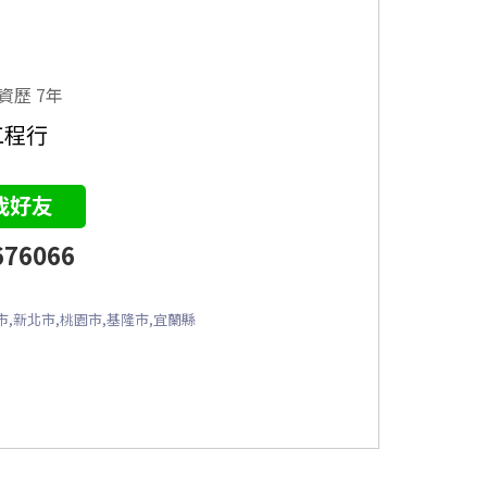
資歷 7年
工程行
我好友
676066
,新北市,桃園市,基隆市,宜蘭縣