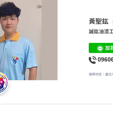
黃聖鈜
誠鈜油漆
加
0960
服務地區：臺北市