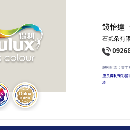
錢怡達
石貳朵有
0926
服務地區：臺中
擅長得利臻彩藝
漆