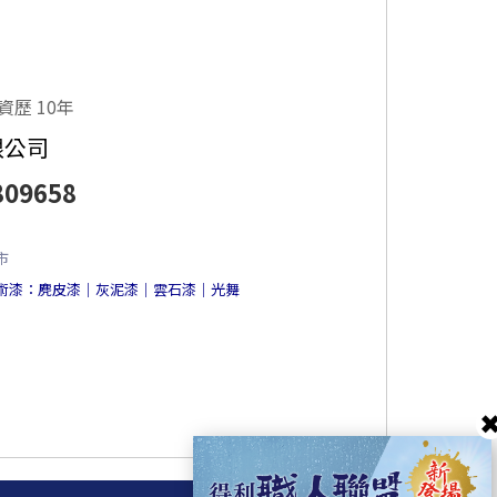
資歷 10年
限公司
809658
市
術漆：麂皮漆｜灰泥漆｜雲石漆｜光舞
✖