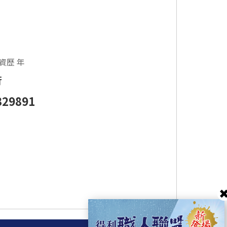
資歷 年
行
329891
✖