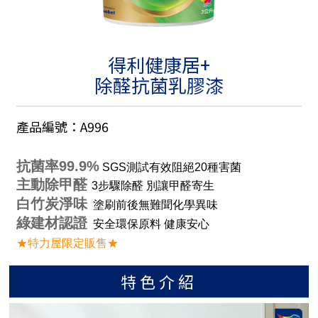
得利健康居+
除醛抗菌乳膠漆
產品編號：A996
抗菌率99.9%
 SGS測試有效阻絕20種害菌
主動除甲醛 
3步驟除醛 別讓甲醛寄生
白竹炭淨味
塗刷前後無難聞化學異味
綠建材認證
★特力屋限定販售
★
特色介紹